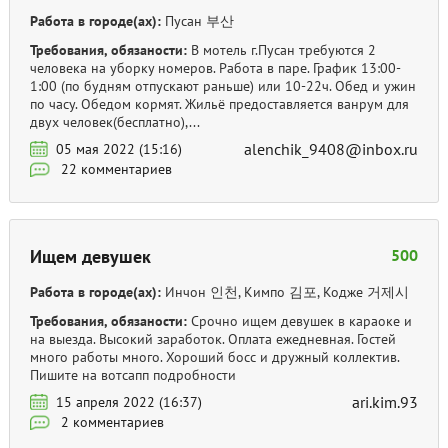
Работа в городе(ах):
Пусан 부산
Требования, обязаности:
В мотель г.Пусан требуются 2
человека на уборку номеров. Работа в паре. График 13:00-
1:00 (по будням отпускают раньше) или 10-22ч. Обед и ужин
по часу. Обедом кормят. Жильё предоставляется ванрум для
двух человек(бесплатно),...
alenchik_9408@inbox.ru
05 мая 2022 (15:16)
22 комментариев
Ищем девушек
500
Работа в городе(ах):
Инчон 인천, Кимпо 김포, Кодже 거제시
Требования, обязаности:
Срочно ищем девушек в караоке и
на выезда. Высокий заработок. Оплата ежедневная. Гостей
много работы много. Хороший босс и дружный коллектив.
Пишите на вотсапп подробности
ari.kim.93
15 апреля 2022 (16:37)
2 комментариев