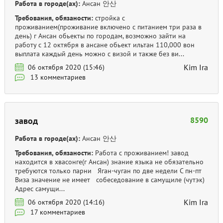
Работа в городе(ах):
Ансан 안산
Требования, обязаности:
стройка с
проживанием(проживание включено с питанием три раза в
день) г Ансан обьекты по городам, возможно зайти на
работу с 12 октября в ансане обьект ильтан 110,000 вон
выплата каждый день можно с визой и также без ви...
Kim Ira
06 октября 2020 (15:46)
13 комментариев
завод
8590
Работа в городе(ах):
Ансан 안산
Требования, обязаности:
Работа с проживанием! завод
находится в хвасонге(г Ансан) знание языка не обязательно
требуются только парни Яган-чуган по две недели С пн-пт
Виза значение не имеет собеседование в самущиле (чутэк)
Адрес самущи...
Kim Ira
06 октября 2020 (14:16)
17 комментариев