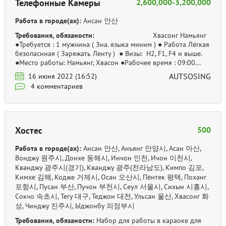
Телефонные Камеры
2,600,000-3,200,000
Работа в городе(ах):
Ансан 안산
Требования, обязаности:
Хвасонг Намьянг
●Требуется : 1 мужчина ( Зна. языка миним ) ● Работа Лёгкая
безопаснная ( Заряжать Ленту ) ● Визы: H2, F1, F4 и выше.
●Место работы: Намьянг, Хвасон ●Рабочее время : 09:00...
AUTSOSING
16 июня 2022 (16:52)
4 комментариев
Хостес
500
Работа в городе(ах):
Ансан 안산, Анъянг 안양시, Асан 아산,
Вонджу 원주시, Донхе 동해시, Инчон 인천, Ичон 이천시,
Кванджу 광주시(경기), Кванджу 광주(전라남도), Кимпо 김포,
Кимхе 김해, Кодже 거제시, Осан 오산시, Пёнтек 평택, Поханг
포항시, Пусан 부산, Пучон 부천시, Сеул 서울시, Сихын 시흥시,
Сокчо 속초시, Тегу 대구, Теджон 대전, Ульсан 울산, Хвасонг 화
성, Чинджу 진주시, Ыджонбу 의정부시
Требования, обязаности:
Набор для работы в караоке для