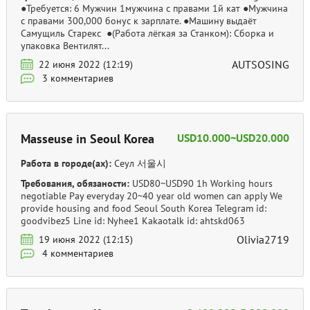
●Требуется: 6 Мужчин 1мужчина с правами 1й кат ●Мужчина
с правами 300,000 бонус к зарплате. ●Машину выдаёт
Самущиль Старекс ●(Работа лёгкая за Станком): Сборка и
упаковка Вентилят...
AUTSOSING
22 июня 2022 (12:19)
3 комментариев
Masseuse in Seoul Korea
USD10.000~USD20.000
Работа в городе(ах):
Сеул 서울시
Требования, обязаности:
USD80~USD90 1h Working hours
negotiable Pay everyday 20~40 year old women can apply We
provide housing and food Seoul South Korea Telegram id:
goodvibez5 Line id: Nyhee1 Kakaotalk id: ahtskd063
Olivia2719
19 июня 2022 (12:15)
4 комментариев