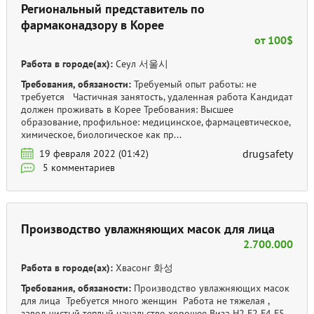
Региональный представитель по
фармаконадзору в Корее
от 100$
Работа в городе(ах):
Сеул 서울시
Требования, обязаности:
Требуемый опыт работы: не
требуется Частичная занятость, удаленная работа Кандидат
должен проживать в Корее Требования: Высшее
образование, профильное: медицинское, фармацевтическое,
химическое, биологическое как пр...
drugsafety
19 февраля 2022 (01:42)
5 комментариев
Производство увлажняющих масок для лица
2.700.000
Работа в городе(ах):
Хвасонг 화성
Требования, обязаности:
Производство увлажняющих масок
для лица Требуется много женщин Работа не тяжелая ,
завод чистый теплый начальство хорошее Виза H2 F2 F4 F5