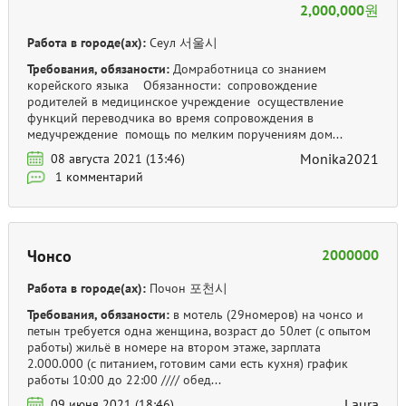
2,000,000원
Работа в городе(ах):
Сеул 서울시
Требования, обязаности:
Домработница со знанием
корейского языка Обязанности: сопровождение
родителей в медицинское учреждение осуществление
функций переводчика во время сопровождения в
медучреждение помощь по мелким поручениям дом...
Monika2021
08 августа 2021 (13:46)
1 комментарий
Чонсо
2000000
Работа в городе(ах):
Почон 포천시
Требования, обязаности:
в мотель (29номеров) на чонсо и
петын требуется одна женщина, возраст до 50лет (с опытом
работы) жильё в номере на втором этаже, зарплата
2.000.000 (с питанием, готовим сами есть кухня) график
работы 10:00 до 22:00 //// обед...
Laura
09 июня 2021 (18:46)