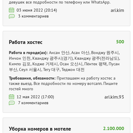
девушек все подробности по телефону или WhatsApp.
ari.kim
03 июня 2022 (20:14)
3 комментариев
Работа хостес
500
Работа в городе(ах):
Ансан 안산, Асан 아산, Вонджу 원주시,
Инчон 인천, Кванджу 광주시(경기), Кванджу 광주(전라남도),
Кимпо 김포, Кодже 거제시, Осан 오산시, Пёнтек 평택, Пусан
부산, Сеул 서울시, Тегу 대구, Теджон 대전
Требования, обязаности:
Приглашаем на работу хостес а
также выезд. Все подробности по номеру вотсапп. Пишите
гостей много
ari.kim.93
12 мая 2022 (17:00)
7 комментариев
Уборка номеров в мотеле
2.100.000