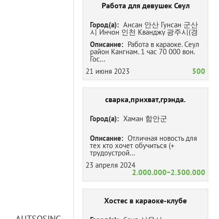
Работа для девушек Сеул
Город(а):
Ансан 안산 Гунсан 군산
시 Инчон 인천 Кванджу 광주시(경
기) Кванджу 광주(전라남도) Сеул
Описание:
Работа в караоке. Сеул
서울시
район Кангнам. 1 час 70 000 вон.
Гос...
21 июня 2023
500
сваркa,прихват,грэнда.
Город(а):
Хаман 함안군
Описание:
Отличная новость для
тех кто хочет обучиться (+
трудоустрой...
23 апреля 2024
2.000.000~2.500.000
Хостес в караоке-клубе
AUTSOSING