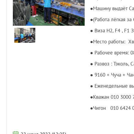
●Машину выдаёт С
●(Работа лёгкая за
● Виза H2, F4 , F1
●Место работы: Хв
● Рабочее время: 08
● Развоз : Тэколь, 
● 9160 + Чуча + Ча
● Еженедельные в
●Кважан 010 3000 
●Чигон 010 6424 0