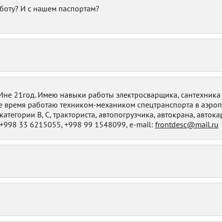
боту? И с нашем паспортам?
. Мне 21год. Имею навыки работы электросварщика, сантехника
ее время работаю техником-механиком спецтранспорта в аэроп
атегории В, С, тракториста, автопогрузчика, автокрана, авток
. +998 33 6215055, +998 99 1548099, e-mail:
frontdesc@mail.ru