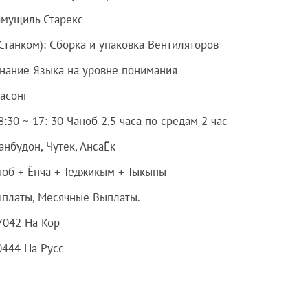
амущиль Старекс
 Станком): Сборка и упаковка Вентиляторов
 Знание Языка на уровне понимания
асонг
:30 ~ 17: 30 Чаноб 2,5 часа по средам 2 час
Санбудон, Чутек, АнсаЁк
ноб + Ёнча + Теджикым + Тыкыны
ыплаты, Месячные Выплаты.
7042 На Кор
444 На Русс