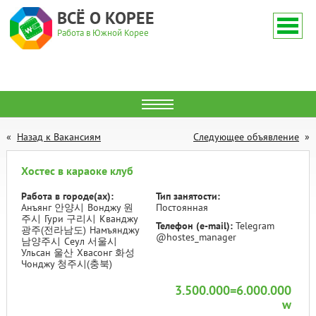
ВСЁ О КОРЕЕ
Работа в Южной Корее
Назад к Вакансиям
Следующее объявление
Хостес в караоке клуб
Работа в городе(ах):
Тип занятости:
Анъянг 안양시
Вонджу 원
Постоянная
주시
Гури 구리시
Кванджу
Телефон (e-mail):
Telegram
광주(전라남도)
Намъянджу
@hostes_manager
남양주시
Сеул 서울시
Ульсан 울산
Хвасонг 화성
Чонджу 청주시(충북)
3.500.000=6.000.000
w