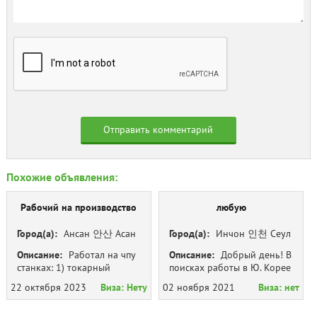
Похожие объявления:
Рабочий на производство
любую
Город(а):
Ансан 안산 Асан
Город(а):
Инчон 인천 Сеул
아산 Гуми 구미 Кёнджу 경주
서울시 Тегу 대구 о.Чечжу 제
Описание:
Работал на чпу
Описание:
Добрый день! В
Кимпо 김포 Кимхе 김해
주도
станках: 1) токарный
поисках работы в Ю. Корее
Инчон 인천 Кванджу 광주
станок ; 2)гидрообраз...
работала на о. Че...
22 октября 2023
(Чолла) Наджу 나주 Пёнтек
Виза:
Нету
02 ноября 2021
Виза:
нет
평택 Пусан 부산 Седжон 세
종 Сеул 서울시 Сувон 수원