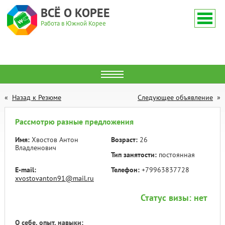
ВСЁ О КОРЕЕ
Работа в Южной Корее
Назад к Резюме
Следующее объявление
Рассмотрю разные предложения
Имя:
Хвостов Антон
Возраст:
26
Владленович
Тип занятости:
постоянная
E-mail:
Телефон:
+79963837728
xvostovanton91@mail.ru
Статус визы:
нет
О себе, опыт, навыки: